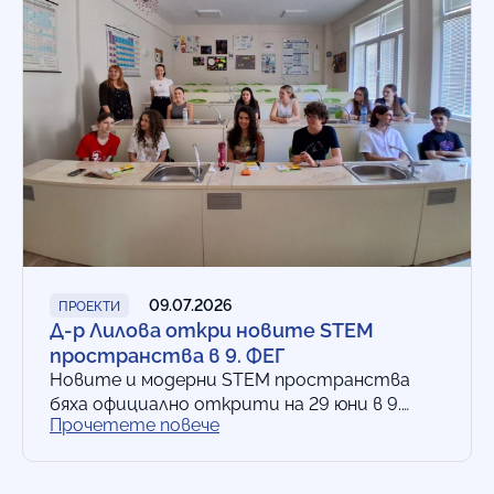
09.07.2026
ПРОЕКТИ
Д-р Лилова откри новите STEM
пространства в 9. ФЕГ
Новите и модерни STEM пространства
бяха официално открити на 29 юни в 9.
Прочетете повече
Френска езикова гимназия „Алфонс дьо
Ламартин“. Д-р Лилова – началникът на
Регионалното…