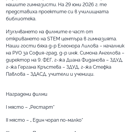
нашите гимназисти. На 29 юни 2026 г. те
представиха проектите си в училищната
библиотека.
Излъчването на филмите е част от
откриването на STEM центъра в гимназията.
Наши гости бяха д-р Елеонора Лилова – началник
на РУО за София-град, д-р инж. Симона Ангелова –
директор на 9. ФЕГ, г-жа Диана Фиданова – ЗДУД,
г-жа Гергана Кръстева – ЗДУД, г-жа Стефка
Павлова – ЗДАСД, учители и ученици.
Наградени филми
I място – „Рестарт“
II място – „ Един чорап по-малко“