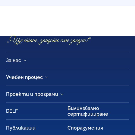
9. Френска езикова гимназия
„Алфонс дьо Ламартин“
Ça ira puisque nous sommes ensemble
„Ще стане, защото сме заедно!“
За нас
Учебен процес
Проекти и програми
Билингвално
DELF
сертифициране
Публикации
Споразумения