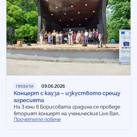
09.06.2026
ПРОЕКТИ
Концерт с кауза – изкуството срещу
агресията
На 3 юни в Борисовата градина се проведе
вторият концерт на ученическия Live Band
Прочетете повече
на 9. ФЕГ „Алфонс дьо Ламартин“ под
надслов „Песни от мюзикъли…