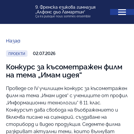
9. Френска езикова гимназия
„Алфонс дьо Ламартин“
Ça ira puisque nous sommes ensemble
Назад
02.07.2026
ПРОЕКТИ
Конкурс за късометражен филм
на тема „Имам идея“
Проведе се IV училищен конкурс за късометражен
филм на тема „Имам идея“ с учениците от профил
„Информационни технологии“ в 11. клас.
Конкурсът дава свобода на въображението и
включва писане на сценарий, създаване на
сториборд и видео продукция. Седемте филма
разкриват актуални теми, които вълнуват