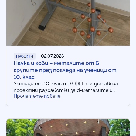
02.07.2026
ПРОЕКТИ
Наука и хоби – металите от Б
групите през погледа на ученици от
10. клас
Ученици от 10. клас на 9. ФЕГ представиха
проектни разработки за d-металите и
Прочетете повече
тяхното приложение в съвременните
технологии. Голяма част от
представените проекти те свързаха…