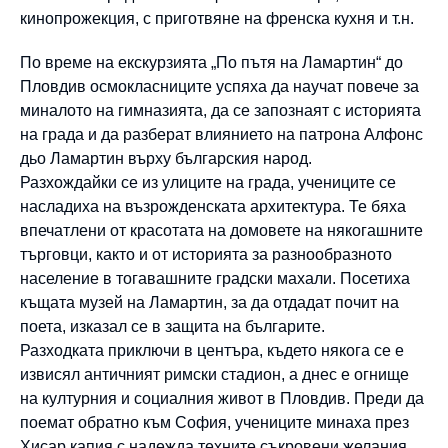
кинопрожекция, с приготвяне на френска кухня и т.н.
По време на екскурзията „По пътя на Ламартин“ до
Пловдив осмокласниците успяха да научат повече за
миналото на гимназията, да се запознаят с историята
на града и да разберат влиянието на патрона Алфонс
дьо Ламартин върху българския народ.
Разхождайки се из улиците на града, учениците се
насладиха на възрожденската архитектура. Те бяха
впечатлени от красотата на домовете на някогашните
търговци, както и от историята за разнообразното
население в тогавашните градски махали. Посетиха
къщата музей на Ламартин, за да отдадат почит на
поета, изказал се в защита на българите.
Разходката приключи в центъра, където някога се е
извисял античният римски стадион, а днес е огнище
на културния и социалния живот в Пловдив. Преди да
поемат обратно към София, учениците минаха през
Хисар капия с надежда техните съкровени желания