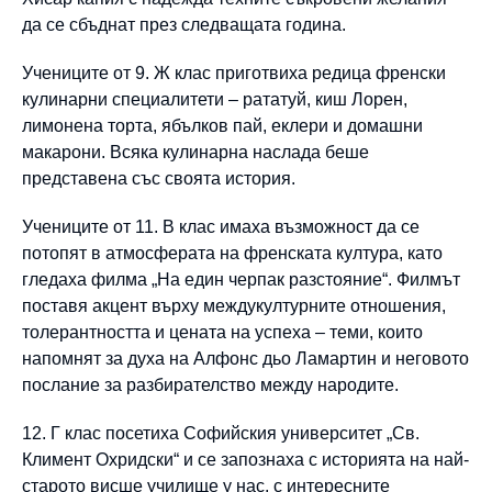
да се сбъднат през следващата година.
Учениците от 9. Ж клас приготвиха редица френски
кулинарни специалитети – рататуй, киш Лорен,
лимонена торта, ябълков пай, еклери и домашни
макарони. Всяка кулинарна наслада беше
представена със своята история.
Учениците от 11. В клас имаха възможност да се
потопят в атмосферата на френската култура, като
гледаха филма „На един черпак разстояние“. Филмът
поставя акцент върху междукултурните отношения,
толерантността и цената на успеха – теми, които
напомнят за духа на Алфонс дьо Ламартин и неговото
послание за разбирателство между народите.
12. Г клас посетиха Софийския университет „Св.
Климент Охридски“ и се запознаха с историята на най-
старото висше училище у нас, с интересните