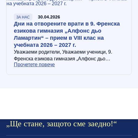
30.04.2026
ЗА НАС
Дни на отворените врати в 9. Френска
езикова гимназия „Алфонс дьо
Ламартин“ – прием в VIII клас на
учебната 2026 – 2027 г.
Уважаеми родители, Уважаеми ученици, 9.
Френска езикова гимназия „Алфонс дьо
Прочетете повече
Ламартин“ отваря вратите си за бъдещите
осмокласници и техните родители на 4 и 5
май…
9. Френска езикова гимназия
„Алфонс дьо Ламартин“
Ça ira puisque nous sommes ensemble
„Ще стане, защото сме заедно!“