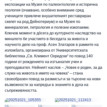
експозиции на Музея по палеонтология и исторична
геология (очаквано, особено внимание сред
учениците привлече внушителният реставриран
скелет на род Дейнотериум) и на Музея по
минералогия, петрология и полезни изкопаеми.
Ключов момент в дòсега до културното наследство на
миналото бе участието в беседата за живота и
научното дело на проф. Асен Златаров в рамките на
изложбата, организирана от Университетската
библиотека „Св. Климент Охридски“ по повод 140
години от рождението на изтъкнатия учен и
преподавател. Нейният наслов – „Човек е роден, за да
служи на живота в името на човека“ – стана
своеобразен повод за размисъл и за търсене на нови
възможности за напредък в знанието в духа на
съпреживяността.