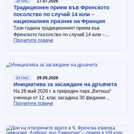
17.07.2026
ЗА НАС
Традиционен прием във Френското
посолство по случай 14 юли –
националния празник на Франция
Тази година традиционният прием във
Френското посолство по случай 14 юли –
Прочетете повече
националния празник на Франция, събра в
резиденция „Бояна“ водещи дипломати,
авторитетни журналисти франкофони,…
29.05.2026
ЗА НАС
Инициатива за засаждане на дръвчета
На 28 май 2026 г. в природен парк „Витоша“
ученици от 12. клас засадиха 30 фиданки
Прочетете повече
смърч. През следващите пет години те ще се
грижат…