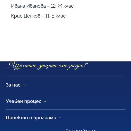
Ивана Иванова – 12. Ж клас
Крис Ценков – 11. Е клас
9. Френска езикова гимназия
„Алфонс дьо Ламартин“
Ça ira puisque nous sommes ensemble
„Ще стане, защото сме заедно!“
За нас
Учебен процес
Проекти и програми