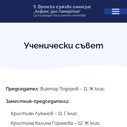
9. Френска езикова гимназия
„Алфонс дьо Ламартин“
Ça ira puisque nous sommes ensemble
Ученически съвет
Председател:
Виктор Тодоров – 11. Ж клас
Заместник-председатели:
Кристиян Луканов – 11. Г клас
Кристина Калина Горанова – 12. Ж клас