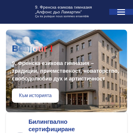
9. Френска езикова гимназия
„Алфонс дьо Ламартин“
Ça ira puisque nous sommes ensemble
Bonjour !
9. Френска езикова гимназия –
традиции, приемственост, новаторство,
свободолюбив дух и артистичност
Към историята
Билингвално
сертифициране