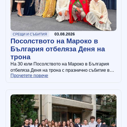
03.08.2026
СРЕЩИ И СЪБИТИЯ
Посолството на Мароко в
България отбеляза Деня на
трона
На 30 юли Посолството на Мароко в България
отбеляза Деня на трона с празнично събитие в
Прочетете повече
Университета по архитектура, строителство и
геодезия. Повод за събитието…