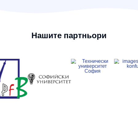
Нашите партньори
9. Френска езикова гимназия
„Алфонс дьо Ламартин“