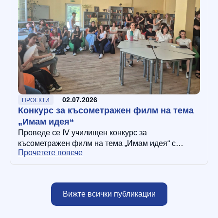
02.07.2026
ПРОЕКТИ
Конкурс за късометражен филм на тема
„Имам идея“
Проведе се IV училищен конкурс за
късометражен филм на тема „Имам идея“ с
Прочетете повече
учениците от профил „Информационни
технологии“ в 11. клас. Конкурсът дава свобода
на…
Вижте всички публикации