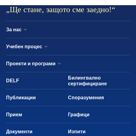
Ça ira puisque nous sommes ensemble
„Ще стане, защото сме заедно!“
За нас
Учебен процес
Проекти и програми
Билингвално
DELF
сертифициране
Публикации
Споразумения
Прием
Графици
Документи
Изпити