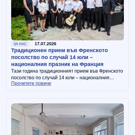
17.07.2026
ЗА НАС
Традиционен прием във Френското
посолство по случай 14 юли –
националния празник на Франция
Тази година традиционният прием във Френското
посолство по случай 14 юли – националния
Прочетете повече
празник на Франция, събра в резиденция „Бояна“
водещи дипломати, авторитетни журналисти
франкофони,…