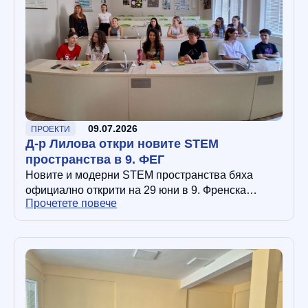
09.07.2026
ПРОЕКТИ
Д-р Лилова откри новите STEM
пространства в 9. ФЕГ
Новите и модерни STEM пространства бяха
официално открити на 29 юни в 9. Френска
Прочетете повече
езикова гимназия „Алфонс дьо Ламартин“. Д-р
Лилова – началникът на Регионалното…