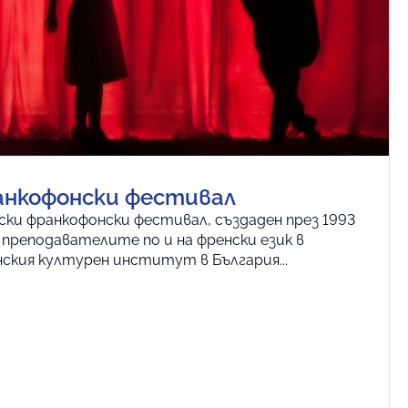
анкофонски фестивал
ки франкофонски фестивал, създаден през 1993
 преподавателите по и на френски език в
ския културен институт в България...