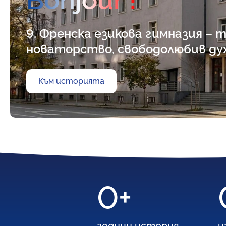
9. Френска езикова гимназия –
новаторство, свободолюбив ду
Към историята
0
+