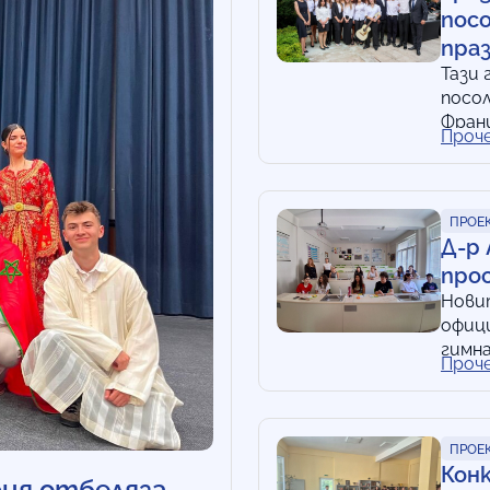
посо
праз
Тази
посол
Франц
Проч
дипл
ПРОЕ
Д-р
про
Нови
офици
гимна
Проч
нача
ПРОЕ
Кон
рия отбеляза