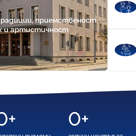
 традиции, приемственост,
х и артистичност
0
+
0
+