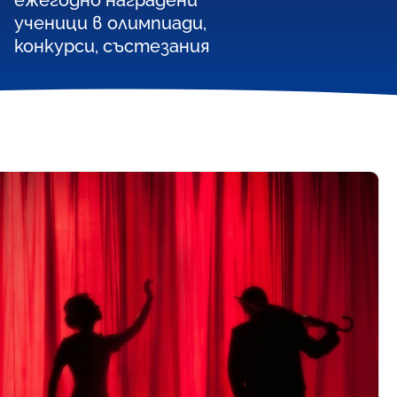
ежегодно наградени
ученици в олимпиади,
конкурси, състезания