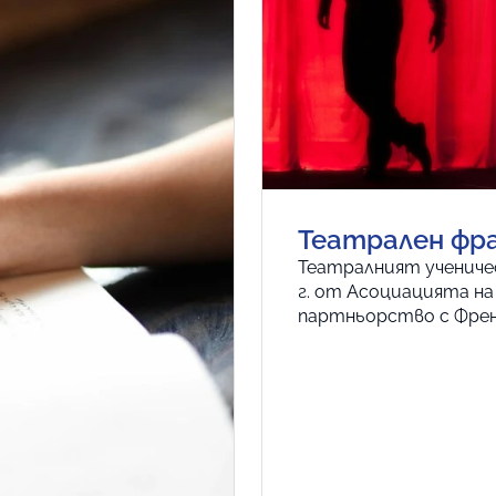
Театрален фр
Театралният ученичес
г. от Асоциацията на
партньорство с Френ