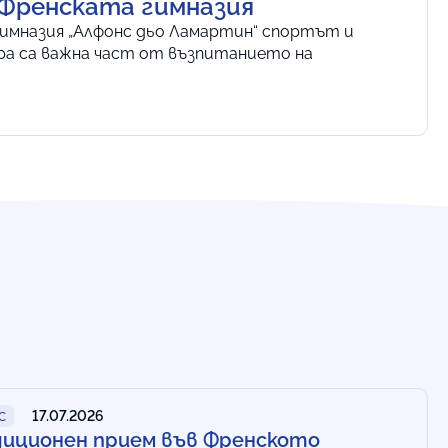
Френската гимназия
 гимназия „Алфонс дьо Ламартин“ спортът и
а са важна част от възпитанието на
17.07.2026
С
диционен прием във Френското