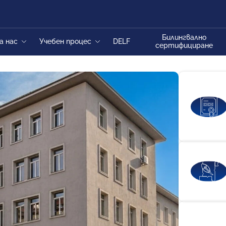
Билингвално
а нас
Учебен процес
DELF
сертифициране
сторията на 9. ФЕГ
Седмично разписание
а Ламартин
Дневен режим
чилищен екип
Електронен дневник
ченически съвет
Е-поща
Настоятелство
Информация за учебници
бществен съвет
Извънкласни дейности
Информация за трети и четвърти
профилиращ предмет
Информация за зрелостниците