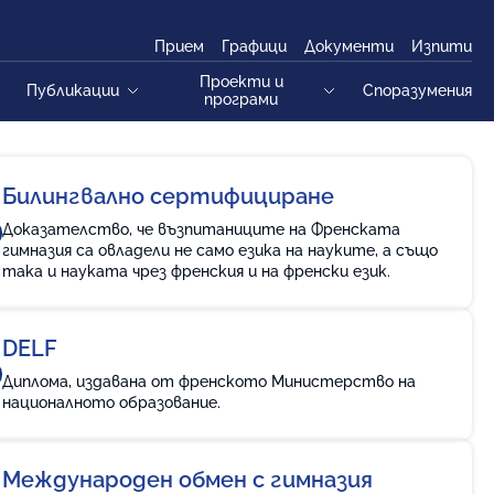
Прием
Графици
Документи
Изпити
Проекти и
Публикации
Споразумения
програми
Всички публикации
Международен обмен с гимназия
„Шарл Пеги“
Срещи и събития
Билингвално сертифициране
Програма „Ронсар“
За нас
Доказателство, че възпитаниците на Френската
НП „Без свободен час“
гимназия са овладели не само езика на науките, а също
Зона „Арт“
така и науката чрез френския и на френски език.
НП „Изграждане на училищна STEM
Постижения
среда“
Проекти
НП „Превенция и предотвратяване
DELF
на тормоза и насилието и
Lire en Français
Диплома, издавана от френското Министерство на
намаляване агресията в
националното образование.
училищата“
Международен обмен с гимназия