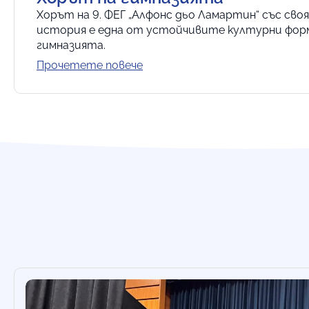
Хорът на 9. ФЕГ „Алфонс дьо Ламартин“ със сво
история е една от устойчивите културни фор
гимназията.
Прочетете повече