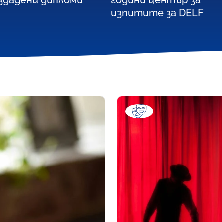
здадени дипломи
години център за
изпитите за DELF