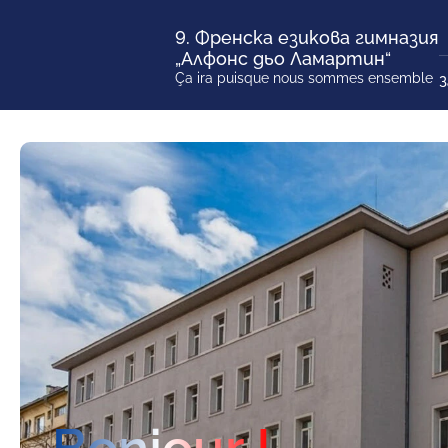
9. Френска езикова гимназия
„Алфонс дьо Ламартин“
Ça ira puisque nous sommes ensemble
З
И
З
У
У
О
Bonjour !