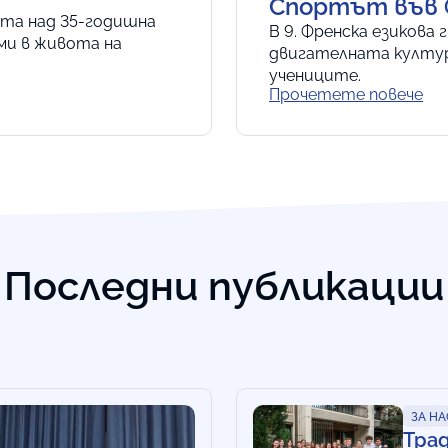
Спортът във 
ята над 35-годишна
В 9. Френска езикова
ми в живота на
двигателната култур
учениците.
Прочетете повече
Последни публикации
ЗА НА
Тра