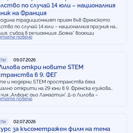
лство по случай 14 юли – националния
ник на Франция
 година традиционният прием във Френското
ство по случай 14 юли – националния празник на
ия, събра в резиденция „Бояна“ водещи
етете повече
омати, авторитетни журналисти франкофони,…
09.07.2026
КТИ
 Лилова откри новите STEM
странства в 9. ФЕГ
те и модерни STEM пространства бяха
ално открити на 29 юни в 9. Френска езикова
зия „Алфонс дьо Ламартин“. Д-р Лилова –
етете повече
лникът на Регионалното…
02.07.2026
КТИ
курс за късометражен филм на тема